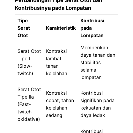
Perbandingan Tipe Serat Otot dan
Kontribusinya pada Lompatan
Tipe
Kontribusi
Serat
Karakteristik
pada
Otot
Lompatan
Memberikan
Serat Otot
Kontraksi
daya tahan dan
Tipe I
lambat,
stabilitas
(Slow-
tahan
selama
twitch)
kelelahan
lompatan
Serat Otot
Kontraksi
Kontribusi
Tipe IIa
cepat, tahan
signifikan pada
(Fast-
kelelahan
kekuatan dan
twitch
sedang
daya ledak
oxidative)
Kontribusi