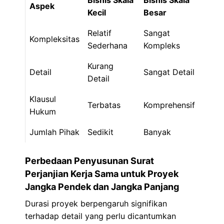
Bisnis Skala
Bisnis Skala
Aspek
Kecil
Besar
Relatif
Sangat
Kompleksitas
Sederhana
Kompleks
Kurang
Detail
Sangat Detail
Detail
Klausul
Terbatas
Komprehensif
Hukum
Jumlah Pihak
Sedikit
Banyak
Perbedaan Penyusunan Surat
Perjanjian Kerja Sama untuk Proyek
Jangka Pendek dan Jangka Panjang
Durasi proyek berpengaruh signifikan
terhadap detail yang perlu dicantumkan