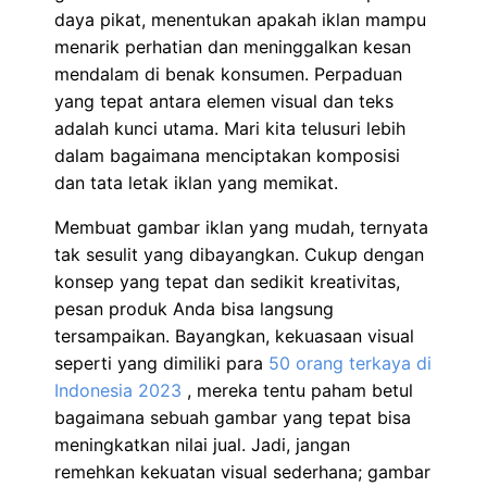
daya pikat, menentukan apakah iklan mampu
menarik perhatian dan meninggalkan kesan
mendalam di benak konsumen. Perpaduan
yang tepat antara elemen visual dan teks
adalah kunci utama. Mari kita telusuri lebih
dalam bagaimana menciptakan komposisi
dan tata letak iklan yang memikat.
Membuat gambar iklan yang mudah, ternyata
tak sesulit yang dibayangkan. Cukup dengan
konsep yang tepat dan sedikit kreativitas,
pesan produk Anda bisa langsung
tersampaikan. Bayangkan, kekuasaan visual
seperti yang dimiliki para
50 orang terkaya di
Indonesia 2023
, mereka tentu paham betul
bagaimana sebuah gambar yang tepat bisa
meningkatkan nilai jual. Jadi, jangan
remehkan kekuatan visual sederhana; gambar