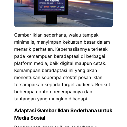
Gambar iklan sederhana, walau tampak
minimalis, menyimpan kekuatan besar dalam
menarik perhatian. Keberhasilannya terletak
pada kemampuan beradaptasi di berbagai
platform media, baik digital maupun cetak.
Kemampuan beradaptasi ini yang akan
menentukan seberapa efektif pesan iklan
tersampaikan kepada target audiens. Berikut
beberapa contoh penerapannya dan
tantangan yang mungkin dihadapi.
Adaptasi Gambar Iklan Sederhana untuk
Media Sosial