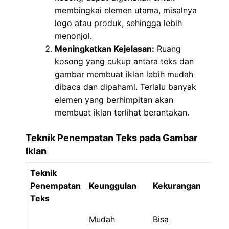
membingkai elemen utama, misalnya
logo atau produk, sehingga lebih
menonjol.
Meningkatkan Kejelasan:
Ruang
kosong yang cukup antara teks dan
gambar membuat iklan lebih mudah
dibaca dan dipahami. Terlalu banyak
elemen yang berhimpitan akan
membuat iklan terlihat berantakan.
Teknik Penempatan Teks pada Gambar
Iklan
Teknik
Penempatan
Keunggulan
Kekurangan
Teks
Mudah
Bisa