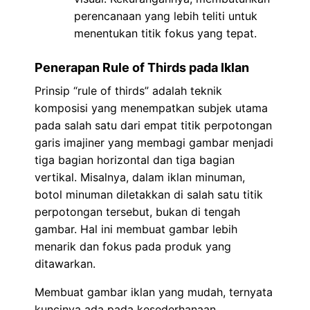
perencanaan yang lebih teliti untuk
menentukan titik fokus yang tepat.
Penerapan Rule of Thirds pada Iklan
Prinsip “rule of thirds” adalah teknik
komposisi yang menempatkan subjek utama
pada salah satu dari empat titik perpotongan
garis imajiner yang membagi gambar menjadi
tiga bagian horizontal dan tiga bagian
vertikal. Misalnya, dalam iklan minuman,
botol minuman diletakkan di salah satu titik
perpotongan tersebut, bukan di tengah
gambar. Hal ini membuat gambar lebih
menarik dan fokus pada produk yang
ditawarkan.
Membuat gambar iklan yang mudah, ternyata
kuncinya ada pada kesederhanaan.