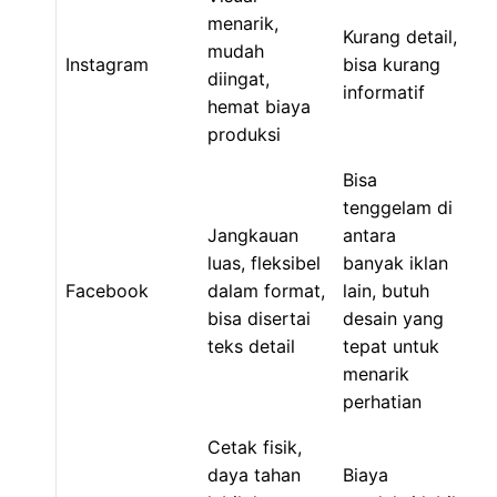
menarik,
Kurang detail,
mudah
Instagram
bisa kurang
diingat,
informatif
hemat biaya
produksi
Bisa
tenggelam di
Jangkauan
antara
luas, fleksibel
banyak iklan
Facebook
dalam format,
lain, butuh
bisa disertai
desain yang
teks detail
tepat untuk
menarik
perhatian
Cetak fisik,
daya tahan
Biaya