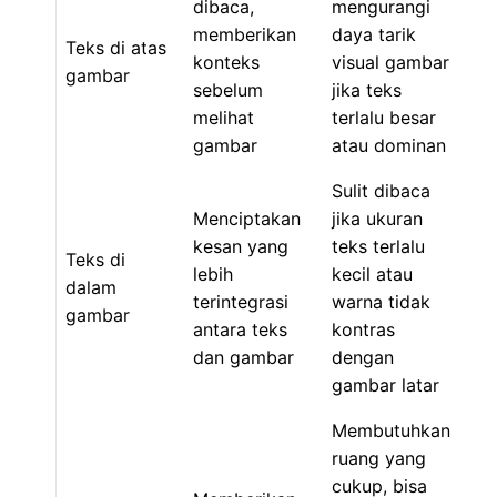
dibaca,
mengurangi
memberikan
daya tarik
Teks di atas
konteks
visual gambar
gambar
sebelum
jika teks
melihat
terlalu besar
gambar
atau dominan
Sulit dibaca
Menciptakan
jika ukuran
kesan yang
teks terlalu
Teks di
lebih
kecil atau
dalam
terintegrasi
warna tidak
gambar
antara teks
kontras
dan gambar
dengan
gambar latar
Membutuhkan
ruang yang
cukup, bisa