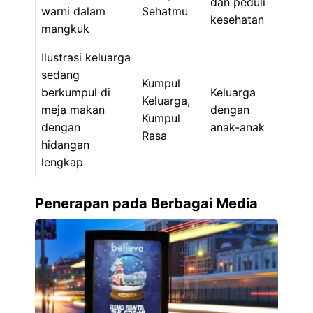
dan peduli
warni dalam
Sehatmu
kesehatan
mangkuk
Ilustrasi keluarga
sedang
Kumpul
berkumpul di
Keluarga
Keluarga,
meja makan
dengan
Kumpul
dengan
anak-anak
Rasa
hidangan
lengkap
Penerapan pada Berbagai Media