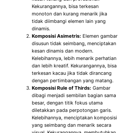
Kekurangannya, bisa terkesan
monoton dan kurang menarik jika
tidak diimbangi elemen lain yang
dinamis.
Komposisi Asimetris:
Elemen gambar
disusun tidak seimbang, menciptakan
kesan dinamis dan modern.
Kelebihannya, lebih menarik perhatian
dan lebih kreatif. Kekurangannya, bisa
terkesan kacau jika tidak dirancang
dengan pertimbangan yang matang.
Komposisi Rule of Thirds:
Gambar
dibagi menjadi sembilan bagian sama
besar, dengan titik fokus utama
diletakkan pada perpotongan garis.
Kelebihannya, menciptakan komposisi
yang seimbang dan menarik secara
visual. Kekurangannya, membutuhkan