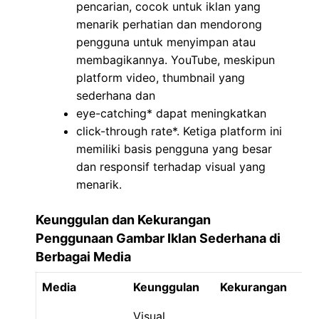
pencarian, cocok untuk iklan yang
menarik perhatian dan mendorong
pengguna untuk menyimpan atau
membagikannya. YouTube, meskipun
platform video, thumbnail yang
sederhana dan
eye-catching* dapat meningkatkan
click-through rate*. Ketiga platform ini
memiliki basis pengguna yang besar
dan responsif terhadap visual yang
menarik.
Keunggulan dan Kekurangan
Penggunaan Gambar Iklan Sederhana di
Berbagai Media
Media
Keunggulan
Kekurangan
Visual