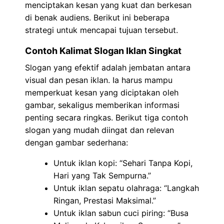
menciptakan kesan yang kuat dan berkesan
di benak audiens. Berikut ini beberapa
strategi untuk mencapai tujuan tersebut.
Contoh Kalimat Slogan Iklan Singkat
Slogan yang efektif adalah jembatan antara
visual dan pesan iklan. Ia harus mampu
memperkuat kesan yang diciptakan oleh
gambar, sekaligus memberikan informasi
penting secara ringkas. Berikut tiga contoh
slogan yang mudah diingat dan relevan
dengan gambar sederhana:
Untuk iklan kopi: “Sehari Tanpa Kopi,
Hari yang Tak Sempurna.”
Untuk iklan sepatu olahraga: “Langkah
Ringan, Prestasi Maksimal.”
Untuk iklan sabun cuci piring: “Busa