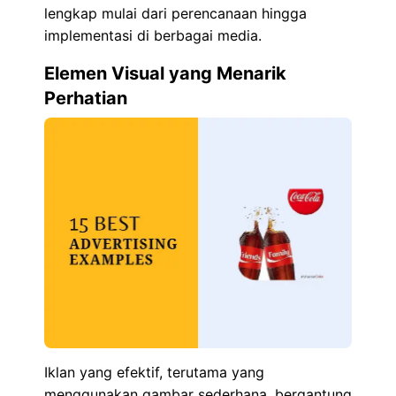
lengkap mulai dari perencanaan hingga
implementasi di berbagai media.
Elemen Visual yang Menarik
Perhatian
Iklan yang efektif, terutama yang
menggunakan gambar sederhana, bergantung