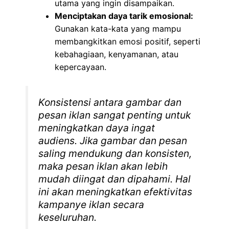
utama yang ingin disampaikan.
Menciptakan daya tarik emosional:
Gunakan kata-kata yang mampu
membangkitkan emosi positif, seperti
kebahagiaan, kenyamanan, atau
kepercayaan.
Konsistensi antara gambar dan
pesan iklan sangat penting untuk
meningkatkan daya ingat
audiens. Jika gambar dan pesan
saling mendukung dan konsisten,
maka pesan iklan akan lebih
mudah diingat dan dipahami. Hal
ini akan meningkatkan efektivitas
kampanye iklan secara
keseluruhan.