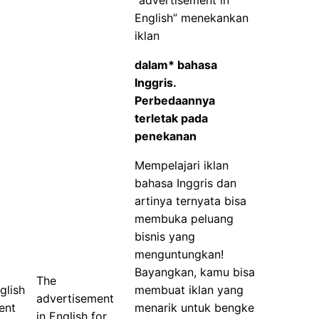
English” menekankan
iklan
dalam* bahasa
Inggris.
Perbedaannya
terletak pada
penekanan
Mempelajari iklan
bahasa Inggris dan
artinya ternyata bisa
membuka peluang
bisnis yang
menguntungkan!
Bayangkan, kamu bisa
The
glish
membuat iklan yang
advertisement
ent
menarik untuk bengkel
in English for