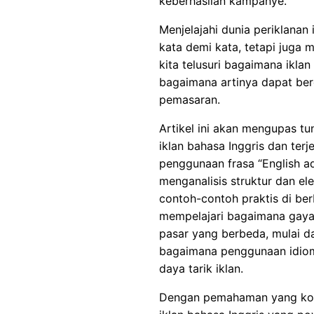
keberhasilan kampanye.
Menjelajahi dunia periklanan
kata demi kata, tetapi juga
kita telusuri bagaimana ikla
bagaimana artinya dapat ber
pemasaran.
Artikel ini akan mengupas t
iklan bahasa Inggris dan te
penggunaan frasa “English ad
menganalisis struktur dan el
contoh-contoh praktis di berb
mempelajari bagaimana gaya 
pasar yang berbeda, mulai dar
bagaimana penggunaan idiom
daya tarik iklan.
Dengan pemahaman yang komp