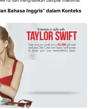
owerful dan menghasilkan dampak maksimal.
klan Bahasa Inggris” dalam Konteks