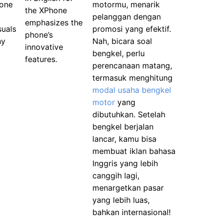
hone
motormu, menarik
the XPhone
pelanggan dengan
emphasizes the
suals
promosi yang efektif.
phone’s
hy
Nah, bicara soal
innovative
bengkel, perlu
features.
perencanaan matang,
termasuk menghitung
modal usaha bengkel
motor
yang
dibutuhkan. Setelah
bengkel berjalan
lancar, kamu bisa
membuat iklan bahasa
Inggris yang lebih
canggih lagi,
menargetkan pasar
yang lebih luas,
bahkan internasional!