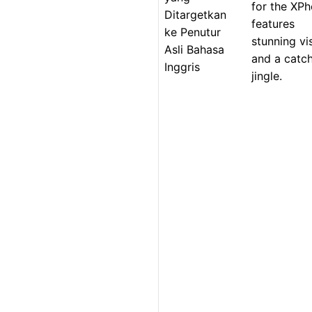
for the XP
Ditargetkan
features
ke Penutur
stunning vi
Asli Bahasa
and a catc
Inggris
jingle.