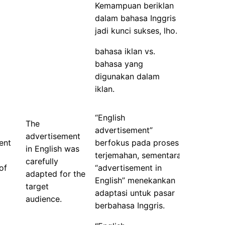
Kemampuan beriklan
dalam bahasa Inggris
jadi kunci sukses, lho.
bahasa iklan vs.
bahasa yang
digunakan dalam
iklan.
“English
The
advertisement”
advertisement
ent
berfokus pada proses
in English was
terjemahan, sementara
carefully
of
“advertisement in
adapted for the
English” menekankan
target
adaptasi untuk pasar
audience.
berbahasa Inggris.