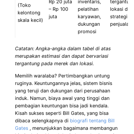
Rp 20 juta
inventaris,
tergantun
(Toko
– Rp 100
pelatihan
lokasi dan
kelontong
juta
karyawan,
strategi
skala kecil)
dukungan
penjualan
promosi
Catatan: Angka-angka dalam tabel di atas
merupakan estimasi dan dapat bervariasi
tergantung pada merek dan lokasi.
Memilih waralaba? Pertimbangkan untung
ruginya. Keuntungannya jelas, sistem bisnis
yang teruji dan dukungan dari perusahaan
induk. Namun, biaya awal yang tinggi dan
pembagian keuntungan bisa jadi kendala.
Kisah sukses seperti Bill Gates, yang bisa
dibaca selengkapnya di
biografi tentang Bill
Gates
, menunjukkan bagaimana membangun