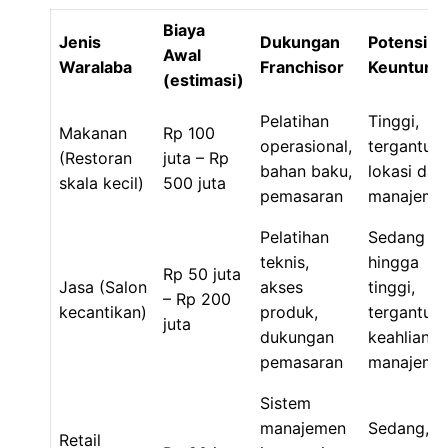
Biaya
Jenis
Dukungan
Potensi
Awal
Waralaba
Franchisor
Keuntung
(estimasi)
Pelatihan
Tinggi,
Makanan
Rp 100
operasional,
tergantun
(Restoran
juta – Rp
bahan baku,
lokasi dan
skala kecil)
500 juta
pemasaran
manajeme
Pelatihan
Sedang
teknis,
hingga
Rp 50 juta
Jasa (Salon
akses
tinggi,
– Rp 200
kecantikan)
produk,
tergantun
juta
dukungan
keahlian d
pemasaran
manajeme
Sistem
manajemen
Sedang,
Retail