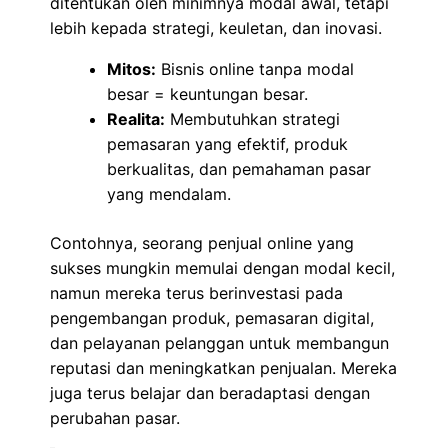
ditentukan oleh minimnya modal awal, tetapi
lebih kepada strategi, keuletan, dan inovasi.
Mitos:
Bisnis online tanpa modal
besar = keuntungan besar.
Realita:
Membutuhkan strategi
pemasaran yang efektif, produk
berkualitas, dan pemahaman pasar
yang mendalam.
Contohnya, seorang penjual online yang
sukses mungkin memulai dengan modal kecil,
namun mereka terus berinvestasi pada
pengembangan produk, pemasaran digital,
dan pelayanan pelanggan untuk membangun
reputasi dan meningkatkan penjualan. Mereka
juga terus belajar dan beradaptasi dengan
perubahan pasar.