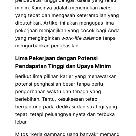
pendapatan tinggi dengan usaha yang relatif
minim. Kuncinya adalah menemukan
niche
yang tepat dan mengasah keterampilan yang
dibutuhkan. Artikel ini akan mengupas lima
pekerjaan menjanjikan yang cocok bagi Anda
yang menginginkan
work-life balance
tanpa
mengorbankan penghasilan.
Lima Pekerjaan dengan Potensi
Pendapatan Tinggi dan Upaya Minim
Berikut lima pilihan karier yang menawarkan
potensi penghasilan besar tanpa perlu
pengorbanan waktu dan tenaga yang
berlebihan. Tentu, kesuksesan tetap
bergantung pada dedikasi dan strategi yang
tepat, tetapi peluangnya nyata dan terbuka
lebar.
Mitos “kerja gampang uang banyak” memang