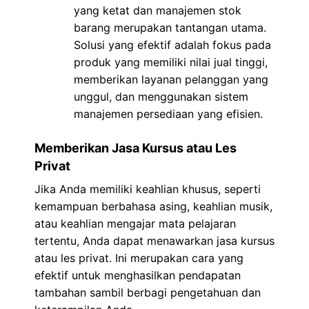
yang ketat dan manajemen stok
barang merupakan tantangan utama.
Solusi yang efektif adalah fokus pada
produk yang memiliki nilai jual tinggi,
memberikan layanan pelanggan yang
unggul, dan menggunakan sistem
manajemen persediaan yang efisien.
Memberikan Jasa Kursus atau Les
Privat
Jika Anda memiliki keahlian khusus, seperti
kemampuan berbahasa asing, keahlian musik,
atau keahlian mengajar mata pelajaran
tertentu, Anda dapat menawarkan jasa kursus
atau les privat. Ini merupakan cara yang
efektif untuk menghasilkan pendapatan
tambahan sambil berbagi pengetahuan dan