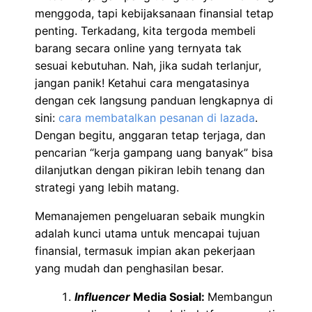
menggoda, tapi kebijaksanaan finansial tetap
penting. Terkadang, kita tergoda membeli
barang secara online yang ternyata tak
sesuai kebutuhan. Nah, jika sudah terlanjur,
jangan panik! Ketahui cara mengatasinya
dengan cek langsung panduan lengkapnya di
sini:
cara membatalkan pesanan di lazada
.
Dengan begitu, anggaran tetap terjaga, dan
pencarian “kerja gampang uang banyak” bisa
dilanjutkan dengan pikiran lebih tenang dan
strategi yang lebih matang.
Memanajemen pengeluaran sebaik mungkin
adalah kunci utama untuk mencapai tujuan
finansial, termasuk impian akan pekerjaan
yang mudah dan penghasilan besar.
Influencer
Media Sosial:
Membangun