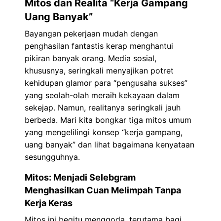
Mitos dan Realita “Kerja Gampang
Uang Banyak”
Bayangan pekerjaan mudah dengan
penghasilan fantastis kerap menghantui
pikiran banyak orang. Media sosial,
khususnya, seringkali menyajikan potret
kehidupan glamor para “pengusaha sukses”
yang seolah-olah meraih kekayaan dalam
sekejap. Namun, realitanya seringkali jauh
berbeda. Mari kita bongkar tiga mitos umum
yang mengelilingi konsep “kerja gampang,
uang banyak” dan lihat bagaimana kenyataan
sesungguhnya.
Mitos: Menjadi Selebgram
Menghasilkan Cuan Melimpah Tanpa
Kerja Keras
Mitos ini begitu menggoda, terutama bagi