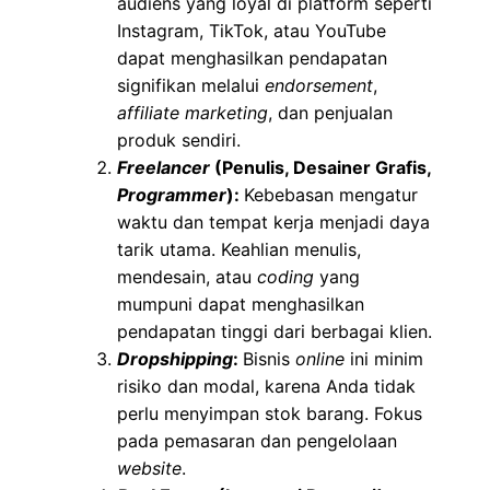
audiens yang loyal di platform seperti
Instagram, TikTok, atau YouTube
dapat menghasilkan pendapatan
signifikan melalui
endorsement
,
affiliate marketing
, dan penjualan
produk sendiri.
Freelancer
(Penulis, Desainer Grafis,
Programmer
):
Kebebasan mengatur
waktu dan tempat kerja menjadi daya
tarik utama. Keahlian menulis,
mendesain, atau
coding
yang
mumpuni dapat menghasilkan
pendapatan tinggi dari berbagai klien.
Dropshipping
:
Bisnis
online
ini minim
risiko dan modal, karena Anda tidak
perlu menyimpan stok barang. Fokus
pada pemasaran dan pengelolaan
website
.