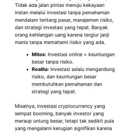
Tidak ada jalan pintas menuju kekayaan
instan melalui investasi tanpa pemahaman
mendalam tentang pasar, manajemen risiko,
dan strategi investasi yang tepat. Banyak
orang kehilangan uang karena tergiur janji
manis tanpa memahami risiko yang ada.
Mitos:
Investasi online = keuntungan
besar tanpa risiko.
Realita:
Investasi selalu mengandung
risiko, dan keuntungan besar
membutuhkan pemahaman dan
strategi yang tepat.
Misalnya, investasi cryptocurrency yang
sempat booming, banyak investor yang
meraup untung besar, tetapi tak sedikit pula
yang mengalami kerugian signifikan karena