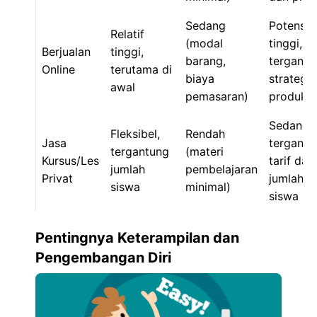
Sedang
Potensi
Relatif
(modal
tinggi,
Berjualan
tinggi,
barang,
tergantu
Online
terutama di
biaya
strategi
awal
pemasaran)
produk
Sedang,
Fleksibel,
Rendah
Jasa
tergantu
tergantung
(materi
Kursus/Les
tarif dan
jumlah
pembelajaran
Privat
jumlah
siswa
minimal)
siswa
Pentingnya Keterampilan dan
Pengembangan Diri