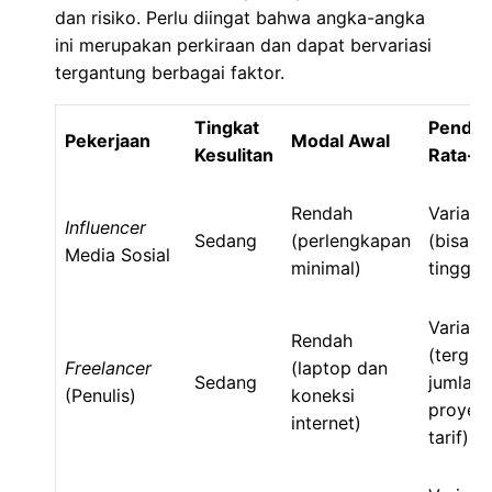
dan risiko. Perlu diingat bahwa angka-angka
ini merupakan perkiraan dan dapat bervariasi
tergantung berbagai faktor.
Tingkat
Pendap
Pekerjaan
Modal Awal
Kesulitan
Rata-ra
Rendah
Variabe
Influencer
Sedang
(perlengkapan
(bisa s
Media Sosial
minimal)
tinggi)
Variabe
Rendah
(tergan
Freelancer
(laptop dan
Sedang
jumlah
(Penulis)
koneksi
proyek
internet)
tarif)