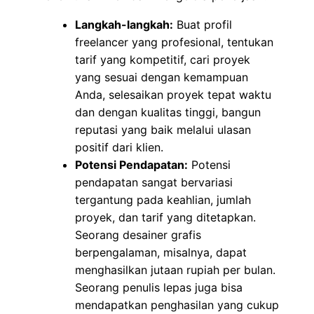
Langkah-langkah:
Buat profil
freelancer yang profesional, tentukan
tarif yang kompetitif, cari proyek
yang sesuai dengan kemampuan
Anda, selesaikan proyek tepat waktu
dan dengan kualitas tinggi, bangun
reputasi yang baik melalui ulasan
positif dari klien.
Potensi Pendapatan:
Potensi
pendapatan sangat bervariasi
tergantung pada keahlian, jumlah
proyek, dan tarif yang ditetapkan.
Seorang desainer grafis
berpengalaman, misalnya, dapat
menghasilkan jutaan rupiah per bulan.
Seorang penulis lepas juga bisa
mendapatkan penghasilan yang cukup