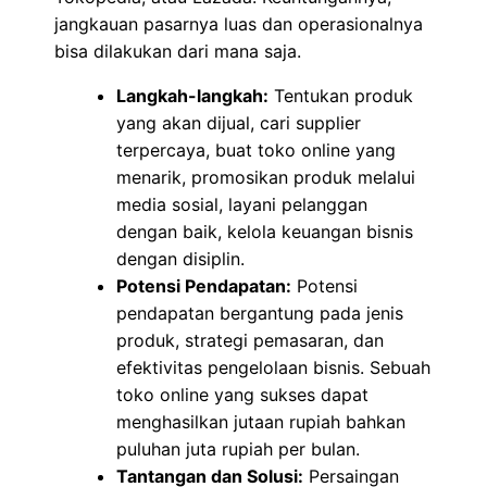
jangkauan pasarnya luas dan operasionalnya
bisa dilakukan dari mana saja.
Langkah-langkah:
Tentukan produk
yang akan dijual, cari supplier
terpercaya, buat toko online yang
menarik, promosikan produk melalui
media sosial, layani pelanggan
dengan baik, kelola keuangan bisnis
dengan disiplin.
Potensi Pendapatan:
Potensi
pendapatan bergantung pada jenis
produk, strategi pemasaran, dan
efektivitas pengelolaan bisnis. Sebuah
toko online yang sukses dapat
menghasilkan jutaan rupiah bahkan
puluhan juta rupiah per bulan.
Tantangan dan Solusi:
Persaingan