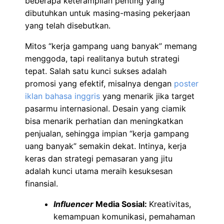
beberapa keterampilan penting yang
dibutuhkan untuk masing-masing pekerjaan
yang telah disebutkan.
Mitos “kerja gampang uang banyak” memang
menggoda, tapi realitanya butuh strategi
tepat. Salah satu kunci sukses adalah
promosi yang efektif, misalnya dengan
poster
iklan bahasa inggris
yang menarik jika target
pasarmu internasional. Desain yang ciamik
bisa menarik perhatian dan meningkatkan
penjualan, sehingga impian “kerja gampang
uang banyak” semakin dekat. Intinya, kerja
keras dan strategi pemasaran yang jitu
adalah kunci utama meraih kesuksesan
finansial.
Influencer
Media Sosial:
Kreativitas,
kemampuan komunikasi, pemahaman