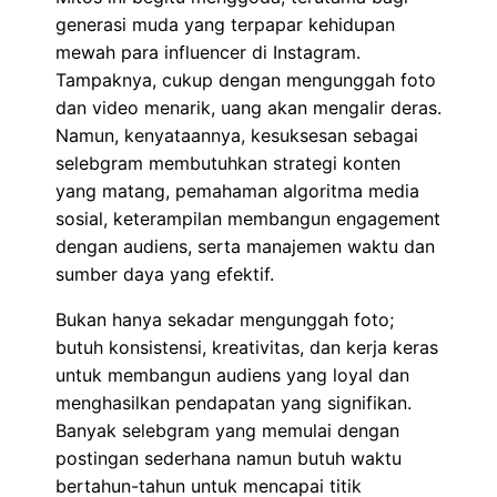
generasi muda yang terpapar kehidupan
mewah para influencer di Instagram.
Tampaknya, cukup dengan mengunggah foto
dan video menarik, uang akan mengalir deras.
Namun, kenyataannya, kesuksesan sebagai
selebgram membutuhkan strategi konten
yang matang, pemahaman algoritma media
sosial, keterampilan membangun engagement
dengan audiens, serta manajemen waktu dan
sumber daya yang efektif.
Bukan hanya sekadar mengunggah foto;
butuh konsistensi, kreativitas, dan kerja keras
untuk membangun audiens yang loyal dan
menghasilkan pendapatan yang signifikan.
Banyak selebgram yang memulai dengan
postingan sederhana namun butuh waktu
bertahun-tahun untuk mencapai titik