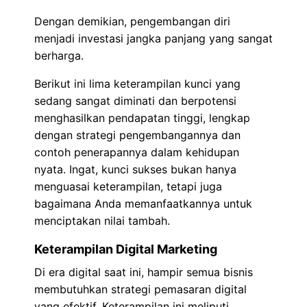
Dengan demikian, pengembangan diri
menjadi investasi jangka panjang yang sangat
berharga.
Berikut ini lima keterampilan kunci yang
sedang sangat diminati dan berpotensi
menghasilkan pendapatan tinggi, lengkap
dengan strategi pengembangannya dan
contoh penerapannya dalam kehidupan
nyata. Ingat, kunci sukses bukan hanya
menguasai keterampilan, tetapi juga
bagaimana Anda memanfaatkannya untuk
menciptakan nilai tambah.
Keterampilan Digital Marketing
Di era digital saat ini, hampir semua bisnis
membutuhkan strategi pemasaran digital
yang efektif. Keterampilan ini meliputi