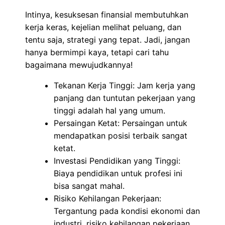
Intinya, kesuksesan finansial membutuhkan
kerja keras, kejelian melihat peluang, dan
tentu saja, strategi yang tepat. Jadi, jangan
hanya bermimpi kaya, tetapi cari tahu
bagaimana mewujudkannya!
Tekanan Kerja Tinggi: Jam kerja yang
panjang dan tuntutan pekerjaan yang
tinggi adalah hal yang umum.
Persaingan Ketat: Persaingan untuk
mendapatkan posisi terbaik sangat
ketat.
Investasi Pendidikan yang Tinggi:
Biaya pendidikan untuk profesi ini
bisa sangat mahal.
Risiko Kehilangan Pekerjaan:
Tergantung pada kondisi ekonomi dan
industri, risiko kehilangan pekerjaan