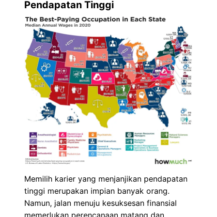
Pendapatan Tinggi
Memilih karier yang menjanjikan pendapatan
tinggi merupakan impian banyak orang.
Namun, jalan menuju kesuksesan finansial
memerlukan perencanaan matang dan