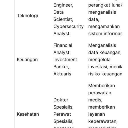
Engineer,
perangkat lunak,
Data
menganalisis
Teknologi
Scientist,
data,
Cybersecurity
mengamankan
Analyst
sistem informasi.
Financial
Menganalisis
Analyst,
data keuangan,
Keuangan
Investment
mengelola
Banker,
investasi, menilai
Aktuaris
risiko keuangan.
Memberikan
perawatan
Dokter
medis,
Spesialis,
memberikan
Kesehatan
Perawat
layanan
Spesialis,
keperawatan,