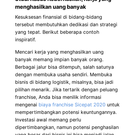
menghasilkan uang banyak
Kesuksesan finansial di bidang-bidang
tersebut membutuhkan dedikasi dan strategi
yang tepat. Berikut beberapa contoh
inspiratif.
Mencari kerja yang menghasilkan uang
banyak memang impian banyak orang.
Berbagai jalur bisa ditempuh, salah satunya
dengan membuka usaha sendiri. Membuka
bisnis di bidang logistik, misalnya, bisa jadi
pilihan menarik. Jika tertarik dengan peluang
franchise, Anda bisa menilik informasi
mengenai
biaya franchise Sicepat 2020
untuk
mempertimbangkan potensi keuntungannya.
Investasi awal memang perlu
dipertimbangkan, namun potensi penghasilan
yang besar dari bisnis ini bisa menjadi jalan