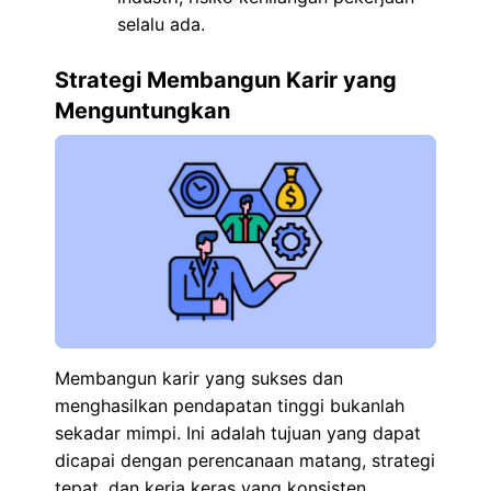
selalu ada.
Strategi Membangun Karir yang
Menguntungkan
Membangun karir yang sukses dan
menghasilkan pendapatan tinggi bukanlah
sekadar mimpi. Ini adalah tujuan yang dapat
dicapai dengan perencanaan matang, strategi
tepat, dan kerja keras yang konsisten.