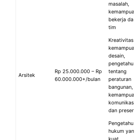
masalah,
kemampuan
bekerja dala
tim
Kreativitas,
kemampuan
desain,
pengetahuan
Rp 25.000.000 – Rp
tentang
Arsitek
60.000.000+/bulan
peraturan
bangunan,
kemampuan
komunikasi
dan presenta
Pengetahuan
hukum yang
kuat,