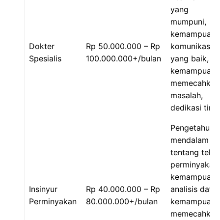
yang
mumpuni,
kemampuan
Dokter
Rp 50.000.000 – Rp
komunikasi
Spesialis
100.000.000+/bulan
yang baik,
kemampuan
memecahkan
masalah,
dedikasi ting
Pengetahuan
mendalam
tentang tekn
perminyakan,
kemampuan
Insinyur
Rp 40.000.000 – Rp
analisis data,
Perminyakan
80.000.000+/bulan
kemampuan
memecahkan