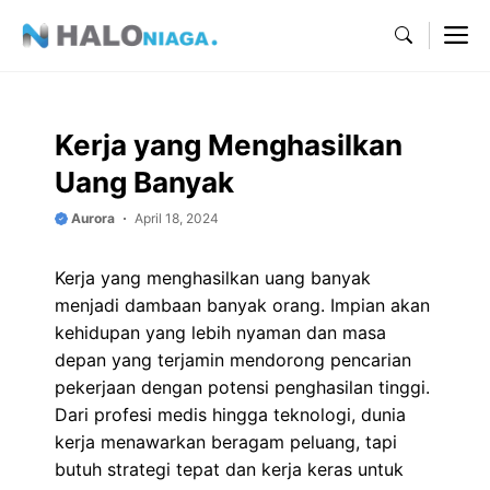
Skip
M
to
content
Kerja yang Menghasilkan
Uang Banyak
Aurora
April 18, 2024
Kerja yang menghasilkan uang banyak
menjadi dambaan banyak orang. Impian akan
kehidupan yang lebih nyaman dan masa
depan yang terjamin mendorong pencarian
pekerjaan dengan potensi penghasilan tinggi.
Dari profesi medis hingga teknologi, dunia
kerja menawarkan beragam peluang, tapi
butuh strategi tepat dan kerja keras untuk