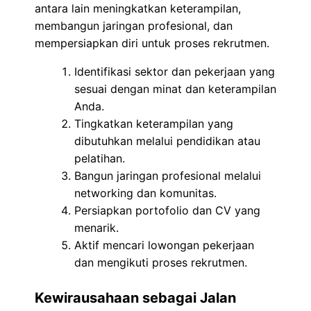
antara lain meningkatkan keterampilan,
membangun jaringan profesional, dan
mempersiapkan diri untuk proses rekrutmen.
Identifikasi sektor dan pekerjaan yang
sesuai dengan minat dan keterampilan
Anda.
Tingkatkan keterampilan yang
dibutuhkan melalui pendidikan atau
pelatihan.
Bangun jaringan profesional melalui
networking dan komunitas.
Persiapkan portofolio dan CV yang
menarik.
Aktif mencari lowongan pekerjaan
dan mengikuti proses rekrutmen.
Kewirausahaan sebagai Jalan