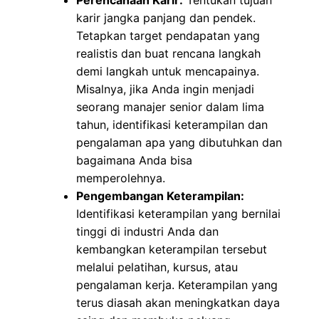
Perencanaan Karir:
Tentukan tujuan
karir jangka panjang dan pendek.
Tetapkan target pendapatan yang
realistis dan buat rencana langkah
demi langkah untuk mencapainya.
Misalnya, jika Anda ingin menjadi
seorang manajer senior dalam lima
tahun, identifikasi keterampilan dan
pengalaman apa yang dibutuhkan dan
bagaimana Anda bisa
memperolehnya.
Pengembangan Keterampilan:
Identifikasi keterampilan yang bernilai
tinggi di industri Anda dan
kembangkan keterampilan tersebut
melalui pelatihan, kursus, atau
pengalaman kerja. Keterampilan yang
terus diasah akan meningkatkan daya