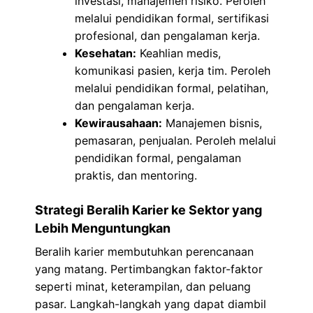
investasi, manajemen risiko. Peroleh
melalui pendidikan formal, sertifikasi
profesional, dan pengalaman kerja.
Kesehatan:
Keahlian medis,
komunikasi pasien, kerja tim. Peroleh
melalui pendidikan formal, pelatihan,
dan pengalaman kerja.
Kewirausahaan:
Manajemen bisnis,
pemasaran, penjualan. Peroleh melalui
pendidikan formal, pengalaman
praktis, dan mentoring.
Strategi Beralih Karier ke Sektor yang
Lebih Menguntungkan
Beralih karier membutuhkan perencanaan
yang matang. Pertimbangkan faktor-faktor
seperti minat, keterampilan, dan peluang
pasar. Langkah-langkah yang dapat diambil