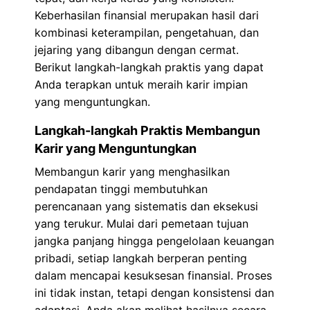
Keberhasilan finansial merupakan hasil dari
kombinasi keterampilan, pengetahuan, dan
jejaring yang dibangun dengan cermat.
Berikut langkah-langkah praktis yang dapat
Anda terapkan untuk meraih karir impian
yang menguntungkan.
Langkah-langkah Praktis Membangun
Karir yang Menguntungkan
Membangun karir yang menghasilkan
pendapatan tinggi membutuhkan
perencanaan yang sistematis dan eksekusi
yang terukur. Mulai dari pemetaan tujuan
jangka panjang hingga pengelolaan keuangan
pribadi, setiap langkah berperan penting
dalam mencapai kesuksesan finansial. Proses
ini tidak instan, tetapi dengan konsistensi dan