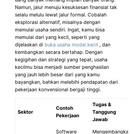
Namun, jalur menuju kesuksesan finansial tak
selalu melulu lewat jalur formal. Cobalah
eksplorasi alternatif, misalnya dengan
memulai usaha sendiri. Ingat, kamu bisa
memulai dari yang kecil, seperti yang
dijelaskan di
buka usaha modal kecil
, dan
kembangkan secara bertahap. Dengan
kegigihan dan strategi yang tepat, usaha
kecilmu bisa menjadi sumber penghasilan
yang jauh lebih besar dari yang kamu
bayangkan, bahkan melebihi pendapatan dari
pekerjaan konvensional bergaji tinggi.
Tugas &
Contoh
Sektor
Tanggung
Pekerjaan
Jawab
Software
Mengembangkan