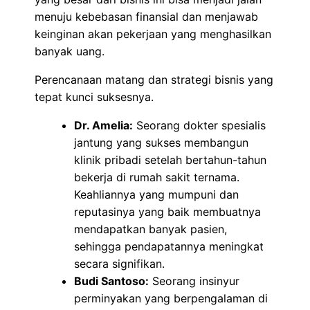
menuju kebebasan finansial dan menjawab
keinginan akan pekerjaan yang menghasilkan
banyak uang.
Perencanaan matang dan strategi bisnis yang
tepat kunci suksesnya.
Dr. Amelia:
Seorang dokter spesialis
jantung yang sukses membangun
klinik pribadi setelah bertahun-tahun
bekerja di rumah sakit ternama.
Keahliannya yang mumpuni dan
reputasinya yang baik membuatnya
mendapatkan banyak pasien,
sehingga pendapatannya meningkat
secara signifikan.
Budi Santoso:
Seorang insinyur
perminyakan yang berpengalaman di