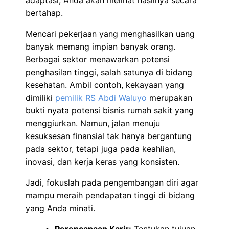
adaptasi, Anda akan melihat hasilnya secara
bertahap.
Mencari pekerjaan yang menghasilkan uang
banyak memang impian banyak orang.
Berbagai sektor menawarkan potensi
penghasilan tinggi, salah satunya di bidang
kesehatan. Ambil contoh, kekayaan yang
dimiliki
pemilik RS Abdi Waluyo
merupakan
bukti nyata potensi bisnis rumah sakit yang
menggiurkan. Namun, jalan menuju
kesuksesan finansial tak hanya bergantung
pada sektor, tetapi juga pada keahlian,
inovasi, dan kerja keras yang konsisten.
Jadi, fokuslah pada pengembangan diri agar
mampu meraih pendapatan tinggi di bidang
yang Anda minati.