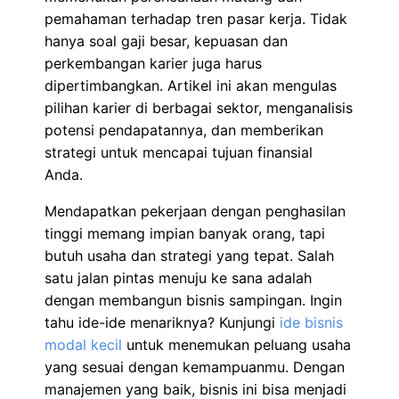
pemahaman terhadap tren pasar kerja. Tidak
hanya soal gaji besar, kepuasan dan
perkembangan karier juga harus
dipertimbangkan. Artikel ini akan mengulas
pilihan karier di berbagai sektor, menganalisis
potensi pendapatannya, dan memberikan
strategi untuk mencapai tujuan finansial
Anda.
Mendapatkan pekerjaan dengan penghasilan
tinggi memang impian banyak orang, tapi
butuh usaha dan strategi yang tepat. Salah
satu jalan pintas menuju ke sana adalah
dengan membangun bisnis sampingan. Ingin
tahu ide-ide menariknya? Kunjungi
ide bisnis
modal kecil
untuk menemukan peluang usaha
yang sesuai dengan kemampuanmu. Dengan
manajemen yang baik, bisnis ini bisa menjadi