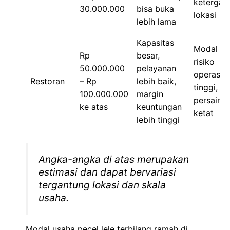
ketergan
30.000.000
bisa buka
lokasi
lebih lama
Kapasitas
Modal be
Rp
besar,
risiko
50.000.000
pelayanan
operasio
Restoran
– Rp
lebih baik,
tinggi,
100.000.000
margin
persaing
ke atas
keuntungan
ketat
lebih tinggi
Angka-angka di atas merupakan
estimasi dan dapat bervariasi
tergantung lokasi dan skala
usaha.
Modal usaha pecel lele terbilang ramah di