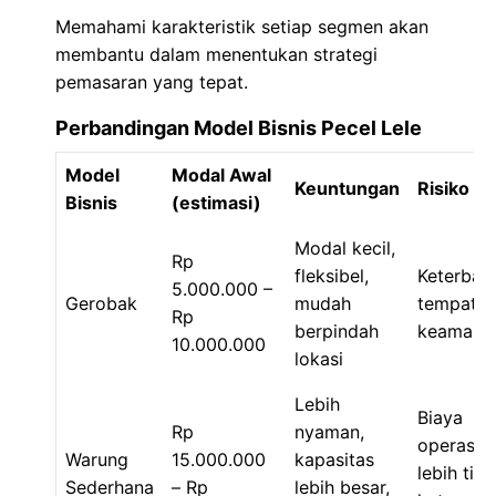
Memahami karakteristik setiap segmen akan
membantu dalam menentukan strategi
pemasaran yang tepat.
Perbandingan Model Bisnis Pecel Lele
Model
Modal Awal
Keuntungan
Risiko
Bisnis
(estimasi)
Modal kecil,
Rp
fleksibel,
Keterbat
5.000.000 –
Gerobak
mudah
tempat, 
Rp
berpindah
keamana
10.000.000
lokasi
Lebih
Biaya
Rp
nyaman,
operasio
Warung
15.000.000
kapasitas
lebih ting
Sederhana
– Rp
lebih besar,