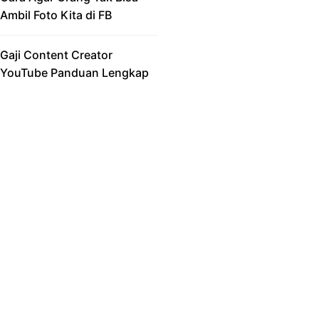
Ambil Foto Kita di FB
Gaji Content Creator
YouTube Panduan Lengkap