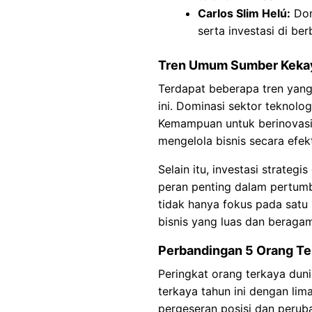
Carlos Slim Helú:
Dom
serta investasi di ber
Tren Umum Sumber Kekay
Terdapat beberapa tren yang
ini. Dominasi sektor teknol
Kemampuan untuk berinovasi,
mengelola bisnis secara efek
Selain itu, investasi strateg
peran penting dalam pertum
tidak hanya fokus pada satu 
bisnis yang luas dan beraga
Perbandingan 5 Orang Ter
Peringkat orang terkaya duni
terkaya tahun ini dengan lim
pergeseran posisi dan peru