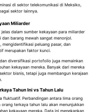
inasi di sektor telekomunikasi di Meksiko,
bagai sektor lainnya.
aan Miliarder
 jelas dalam sumber kekayaan para miliarder
ogi dan barang mewah sangat menonjol.
 mengidentifikasi peluang pasar, dan
tif merupakan faktor kunci.
is dan diversifikasi portofolio juga memainkan
buhan kekayaan mereka. Banyak dari mereka
sektor bisnis, tetapi juga membangun kerajaan
m.
kaya Tahun Ini vs Tahun Lalu
a fluktuatif. Perbandingan antara lima orang
a orang terkaya tahun lalu akan menunjukkan
bahan kekayaan mereka. Data ini menekankan