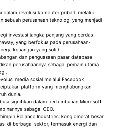
i dalam revolusi komputer pribadi melalui
n sebuah perusahaan teknologi yang menjadi
egi investasi jangka panjang yang cerdas
thaway, yang berfokus pada perusahaan-
nerja keuangan yang solid.
angan dan penguasaan pasar database
adikan perusahaannya sebagai pemain utama
ogi.
volusi media sosial melalui Facebook
nciptakan platform yang menghubungkan
ruh dunia.
busi signifikan dalam pertumbuhan Microsoft
mpinannya sebagai CEO.
impin Reliance Industries, konglomerat besar
asi di berbagai sektor, termasuk energi dan