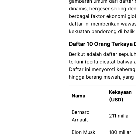
gambaran umum dari daftar or
dinamis, bergeser seiring de
berbagai faktor ekonomi glo
daftar ini memberikan wawas
kekuatan pendorong di balik 
Daftar 10 Orang Terkaya
Berikut adalah daftar sepulu
terkini (perlu dicatat bahwa
Daftar ini menyoroti kebera
hingga barang mewah, yang 
Kekayaan
Nama
(USD)
Bernard
211 miliar
Arnault
Elon Musk
180 miliar