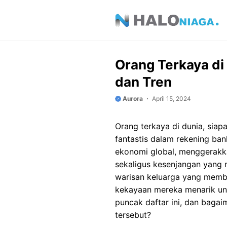
Skip
to
content
Orang Terkaya di
dan Tren
Aurora
April 15, 2024
Orang terkaya di dunia, sia
fantastis dalam rekening b
ekonomi global, menggerakka
sekaligus kesenjangan yang 
warisan keluarga yang memben
kekayaan mereka menarik unt
puncak daftar ini, dan bag
tersebut?