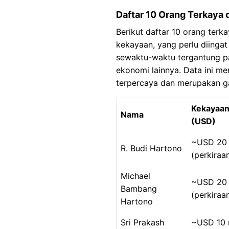
Daftar 10 Orang Terkaya 
Berikut daftar 10 orang terk
kekayaan, yang perlu diinga
sewaktu-waktu tergantung pa
ekonomi lainnya. Data ini m
terpercaya dan merupakan ga
Kekayaa
Nama
(USD)
~USD 20 
R. Budi Hartono
(perkiraa
Michael
~USD 20 
Bambang
(perkiraa
Hartono
Sri Prakash
~USD 10 m