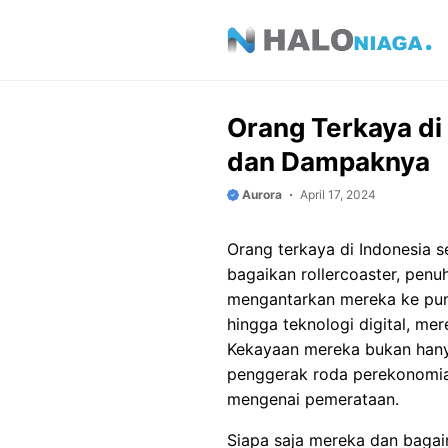
Skip
to
content
Orang Terkaya di 
dan Dampaknya
Aurora
April 17, 2024
Orang terkaya di Indonesia s
bagaikan rollercoaster, penuh 
mengantarkan mereka ke punc
hingga teknologi digital, m
Kekayaan mereka bukan hanya 
penggerak roda perekonomia
mengenai pemerataan.
Siapa saja mereka dan baga