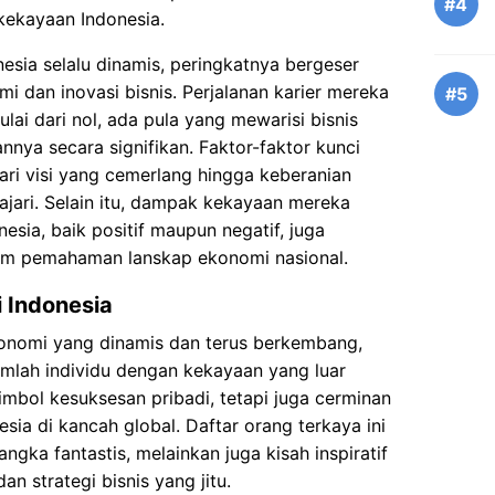
#4
 kekayaan Indonesia.
nesia selalu dinamis, peringkatnya bergeser
 dan inovasi bisnis. Perjalanan karier mereka
#5
ai dari nol, ada pula yang mewarisi bisnis
ya secara signifikan. Faktor-faktor kunci
ari visi yang cemerlang hingga keberanian
lajari. Selain itu, dampak kekayaan mereka
sia, baik positif maupun negatif, juga
lam pemahaman lanskap ekonomi nasional.
i Indonesia
konomi yang dinamis dan terus berkembang,
umlah individu dengan kekayaan yang luar
mbol kesuksesan pribadi, tetapi juga cerminan
sia di kancah global. Daftar orang terkaya ini
gka fantastis, melainkan juga kisah inspiratif
dan strategi bisnis yang jitu.