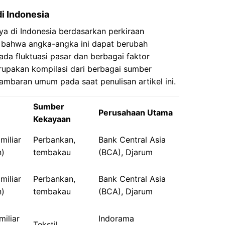
di Indonesia
aya di Indonesia berdasarkan perkiraan
t bahwa angka-angka ini dapat berubah
da fluktuasi pasar dan berbagai faktor
erupakan kompilasi dari berbagai sumber
mbaran umum pada saat penulisan artikel ini.
n
Sumber
Perusahaan Utama
Kekayaan
miliar
Perbankan,
Bank Central Asia
n)
tembakau
(BCA), Djarum
miliar
Perbankan,
Bank Central Asia
n)
tembakau
(BCA), Djarum
iliar
Indorama
Tekstil