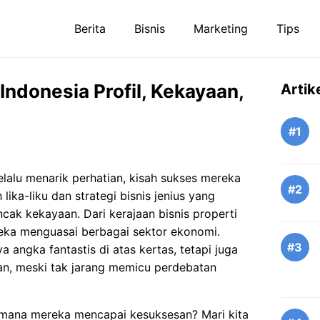
Berita
Bisnis
Marketing
Tips
Indonesia Profil, Kekayaan,
Artik
#1
elalu menarik perhatian, kisah sukses mereka
#2
lika-liku dan strategi bisnis jenius yang
ak kekayaan. Dari kerajaan bisnis properti
ereka menguasai berbagai sektor ekonomi.
#3
angka fantastis di atas kertas, tetapi juga
n, meski tak jarang memicu perdebatan
imana mereka mencapai kesuksesan? Mari kita