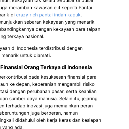
mun, kekayaan tak selalu terpusat di pusat
juga merambah kawasan elit seperti Pantai
narik di
crazy rich pantai indah kapuk
.
nunjukkan sebaran kekayaan yang menarik
embandingkannya dengan kekayaan para taipan
ng terkaya nasional.
aan di Indonesia terdistribusi dengan
menarik untuk diamati.
Finansial Orang Terkaya di Indonesia
erkontribusi pada kesuksesan finansial para
 jauh ke depan, keberanian mengambil risiko
asi dengan perubahan pasar, serta keahlian
n sumber daya manusia. Selain itu, jejaring
en terhadap inovasi juga memainkan peran
 keberuntungan juga berperan, namun
ingkali didahului oleh kerja keras dan kesiapan
 yang ada.