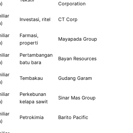
n)
Corporation
liar
Investasi, ritel
CT Corp
n)
liar
Farmasi,
Mayapada Group
n)
properti
liar
Pertambangan
Bayan Resources
n)
batu bara
liar
Tembakau
Gudang Garam
n)
liar
Perkebunan
Sinar Mas Group
n)
kelapa sawit
liar
Petrokimia
Barito Pacific
n)