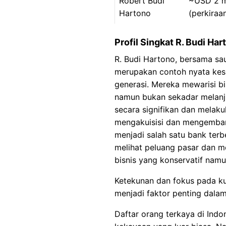
Robert Budi
~USD 2 mi
Hartono
(perkiraa
Profil Singkat R. Budi Har
R. Budi Hartono, bersama s
merupakan contoh nyata kes
generasi. Mereka mewarisi b
namun bukan sekadar melan
secara signifikan dan melaku
mengakuisisi dan mengembang
menjadi salah satu bank terb
melihat peluang pasar dan me
bisnis yang konservatif namu
Ketekunan dan fokus pada ku
menjadi faktor penting dalam
Daftar orang terkaya di Indo