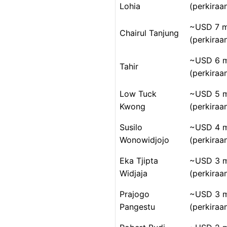
Lohia
(perkiraa
~USD 7 mi
Chairul Tanjung
(perkiraa
~USD 6 mi
Tahir
(perkiraa
Low Tuck
~USD 5 mi
Kwong
(perkiraa
Susilo
~USD 4 mi
Wonowidjojo
(perkiraa
Eka Tjipta
~USD 3 mi
Widjaja
(perkiraa
Prajogo
~USD 3 mi
Pangestu
(perkiraa