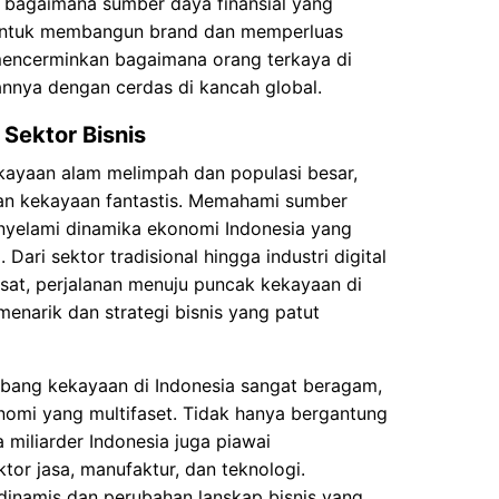
n bagaimana sumber daya finansial yang
untuk membangun brand dan memperluas
 mencerminkan bagaimana orang terkaya di
nnya dengan cerdas di kancah global.
Sektor Bisnis
kayaan alam melimpah dan populasi besar,
gan kekayaan fantastis. Memahami sumber
nyelami dinamika ekonomi Indonesia yang
ari sektor tradisional hingga industri digital
at, perjalanan menuju puncak kekayaan di
enarik dan strategi bisnis yang patut
bang kekayaan di Indonesia sangat beragam,
omi yang multifaset. Tidak hanya bergantung
miliarder Indonesia juga piawai
or jasa, manufaktur, dan teknologi.
inamis dan perubahan lanskap bisnis yang