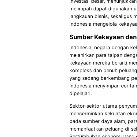
investasi besar, menunjukka
melimpah dapat digunakan 
jangkauan bisnis, sekaligus
Indonesia mengelola kekayaa
Sumber Kekayaan dan 
Indonesia, negara dengan ke
melahirkan para taipan den
kekayaan mereka berarti me
kompleks dan penuh peluang. D
yang sedang berkembang pes
Indonesia menyimpan cerita m
dipelajari.
Sektor-sektor utama penyum
mencerminkan kekuatan ekon
pada sumber daya alam, para 
memanfaatkan peluang di sekt
Pertumbuhan ekonomi yang d