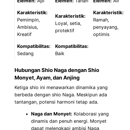
Elemen:
Api
Elemen:
Tanah
Elemen:
Air
Karakteristik:
Karakteristik:
Karakteristik:
Pemimpin,
Ramah,
Loyal, setia,
Ambisius,
penyayang,
protektif
Kreatif
optimis
Kompatibilitas:
Kompatibilitas:
Sedang
Baik
Hubungan Shio Naga dengan Shio
Monyet, Ayam, dan Anjing
Ketiga shio ini menawarkan dinamika yang
berbeda dengan shio Naga. Meskipun ada
tantangan, potensi harmoni tetap ada.
Naga dan Monyet:
Kolaborasi yang
dinamis dan penuh energi. Monyet
dapat melengkapi ambisi Naga