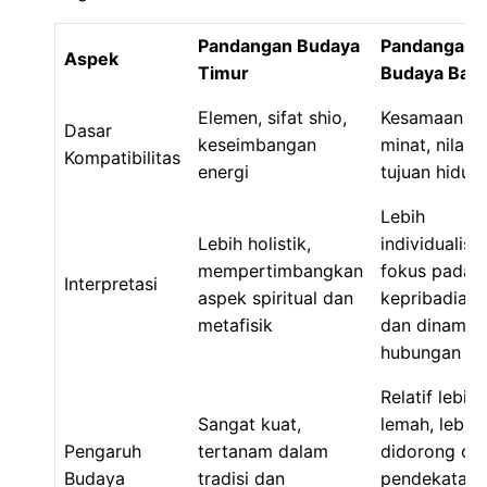
Pandangan Budaya
Pandangan
Aspek
Timur
Budaya Bara
Elemen, sifat shio,
Kesamaan
Dasar
keseimbangan
minat, nilai,
Kompatibilitas
energi
tujuan hidup
Lebih
Lebih holistik,
individualisti
mempertimbangkan
fokus pada
Interpretasi
aspek spiritual dan
kepribadian
metafisik
dan dinamik
hubungan
Relatif lebih
Sangat kuat,
lemah, lebih
Pengaruh
tertanam dalam
didorong ole
Budaya
tradisi dan
pendekatan