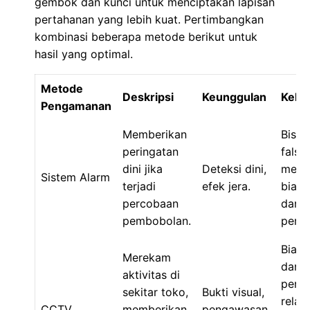
gembok dan kunci untuk menciptakan lapisan
pertahanan yang lebih kuat. Pertimbangkan
kombinasi beberapa metode berikut untuk
hasil yang optimal.
Metode
Deskripsi
Keunggulan
Keku
Pengamanan
Memberikan
Bisa
peringatan
false
dini jika
Deteksi dini,
memb
Sistem Alarm
terjadi
efek jera.
biaya
percobaan
dan
pembobolan.
peraw
Biaya
Merekam
dan
aktivitas di
pera
sekitar toko,
Bukti visual,
relati
CCTV
memberikan
pengawasan