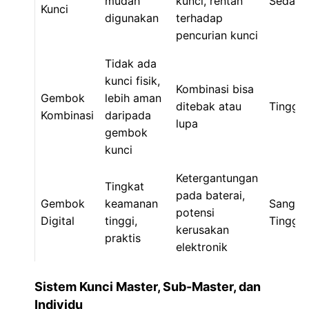
mudah
kunci, rentan
Sedang
Kunci
digunakan
terhadap
pencurian kunci
Tidak ada
kunci fisik,
Kombinasi bisa
Gembok
lebih aman
ditebak atau
Tinggi
Kombinasi
daripada
lupa
gembok
kunci
Ketergantungan
Tingkat
pada baterai,
Gembok
keamanan
Sangat
potensi
Digital
tinggi,
Tinggi
kerusakan
praktis
elektronik
Sistem Kunci Master, Sub-Master, dan
Individu