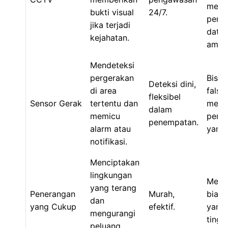
memb
bukti visual
24/7.
peny
jika terjadi
data
kejahatan.
aman
Mendeteksi
pergerakan
Bisa
Deteksi dini,
di area
false
fleksibel
Sensor Gerak
tertentu dan
memb
dalam
memicu
peng
penempatan.
alarm atau
yang 
notifikasi.
Menciptakan
lingkungan
Memb
yang terang
Penerangan
Murah,
biaya 
dan
yang Cukup
efektif.
yang 
mengurangi
tinggi
peluang