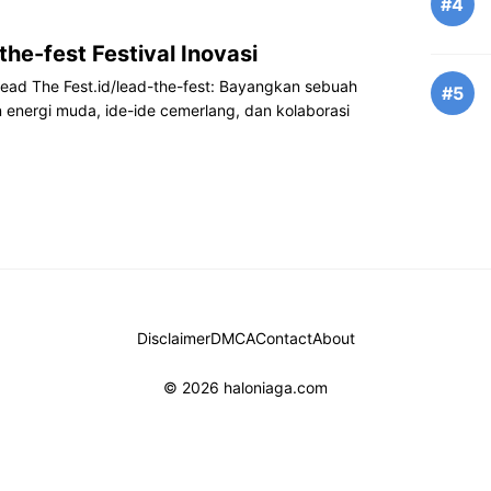
#4
the-fest Festival Inovasi
 Lead The Fest.id/lead-the-fest: Bayangkan sebuah
#5
nergi muda, ide-ide cemerlang, dan kolaborasi
Disclaimer
DMCA
Contact
About
© 2026 haloniaga.com