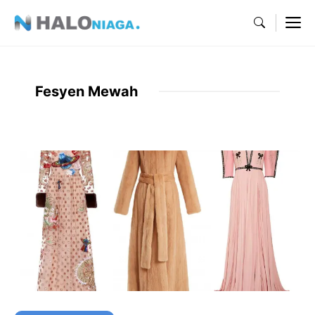
Skip
M
to
content
Fesyen Mewah