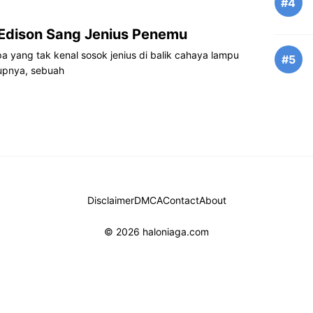
#4
Edison Sang Jenius Penemu
a yang tak kenal sosok jenius di balik cahaya lampu
#5
upnya, sebuah
Disclaimer
DMCA
Contact
About
© 2026 haloniaga.com