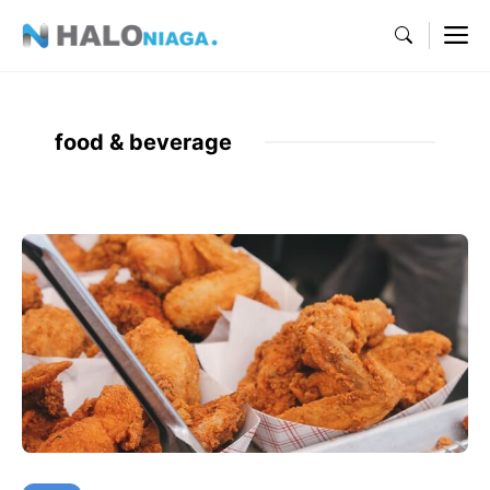
Skip
M
to
content
food & beverage