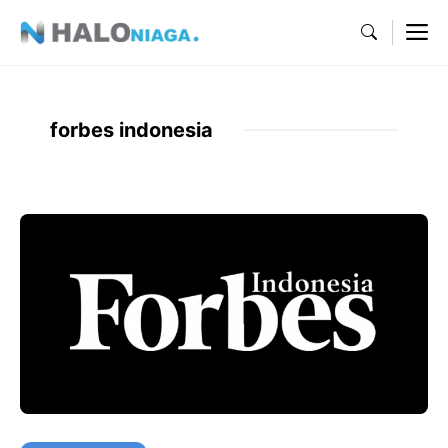
Skip
M
to
content
forbes indonesia