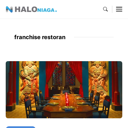
Skip
M
to
content
franchise restoran