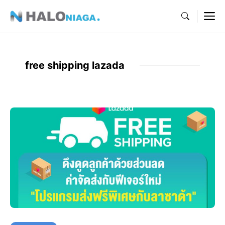
Skip
M
to
content
free shipping lazada