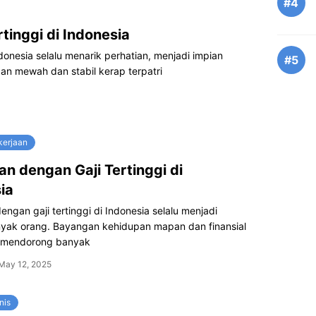
#4
rtinggi di Indonesia
ndonesia selalu menarik perhatian, menjadi impian
#5
n mewah dan stabil kerap terpatri
kerjaan
an dengan Gaji Tertinggi di
ia
engan gaji tertinggi di Indonesia selalu menjadi
nyak orang. Bayangan kehidupan mapan dan finansial
l mendorong banyak
May 12, 2025
nis