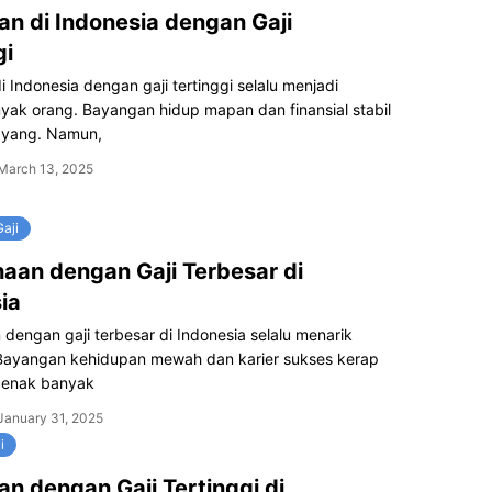
an di Indonesia dengan Gaji
gi
i Indonesia dengan gaji tertinggi selalu menjadi
yak orang. Bayangan hidup mapan dan finansial stabil
ayang. Namun,
March 13, 2025
Gaji
aan dengan Gaji Terbesar di
ia
dengan gaji terbesar di Indonesia selalu menarik
 Bayangan kehidupan mewah dan karier sukses kerap
 benak banyak
January 31, 2025
i
an dengan Gaji Tertinggi di