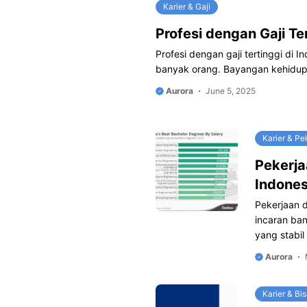
Karier & Gaji
Profesi dengan Gaji Te
Profesi dengan gaji tertinggi di I
banyak orang. Bayangan kehidupa
Aurora
June 5, 2025
Karier & Pe
Pekerja
Indones
Pekerjaan d
incaran ba
yang stabi
Aurora
Karier & Bis