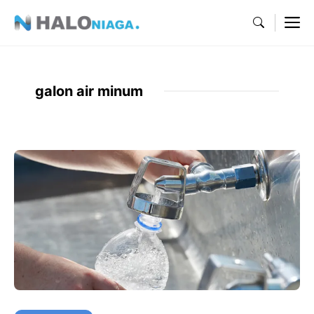
Skip
M
to
content
galon air minum