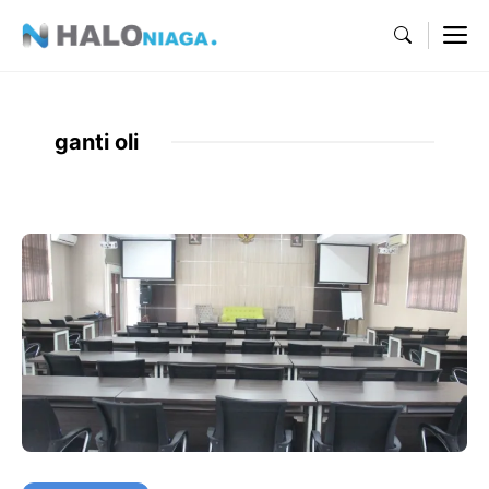
Skip
M
to
content
ganti oli