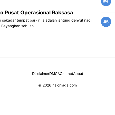
#4
to Pusat Operasional Raksasa
i sekadar tempat parkir; ia adalah jantung denyut nadi
#5
i. Bayangkan sebuah
Disclaimer
DMCA
Contact
About
© 2026 haloniaga.com