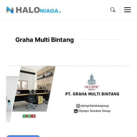
Skip
M
to
content
Graha Multi Bintang