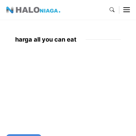
Skip
M
to
content
harga all you can eat