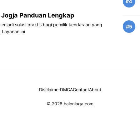
#4
i Jogja Panduan Lengkap
 menjadi solusi praktis bagi pemilik kendaraan yang
#5
. Layanan ini
Disclaimer
DMCA
Contact
About
© 2026 haloniaga.com