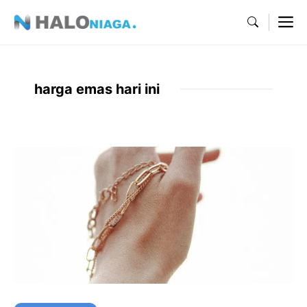
Skip
M
to
content
harga emas hari ini