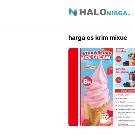
Skip
to
content
harga es krim mixue