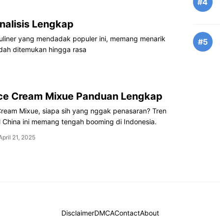
#4
nalisis Lengkap
uliner yang mendadak populer ini, memang menarik
#5
udah ditemukan hingga rasa
Ice Cream Mixue Panduan Lengkap
Cream Mixue, siapa sih yang nggak penasaran? Tren
l China ini memang tengah booming di Indonesia.
April 21, 2025
Disclaimer
DMCA
Contact
About