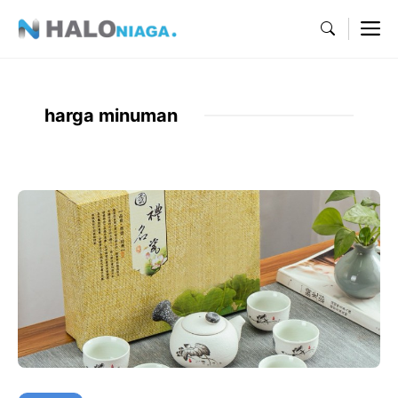
Skip
M
to
content
harga minuman