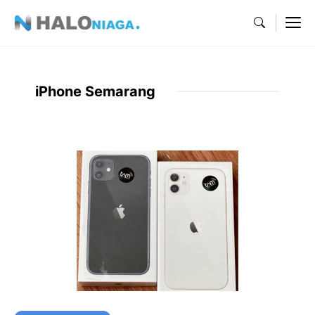
Skip
M
to
content
iPhone Semarang