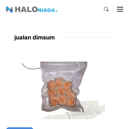
Skip
M
to
content
jualan dimsum