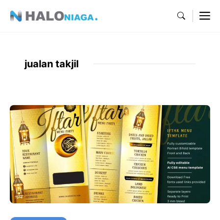
Skip
M
to
content
jualan takjil