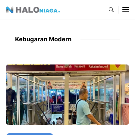
Skip
M
to
content
Kebugaran Modern