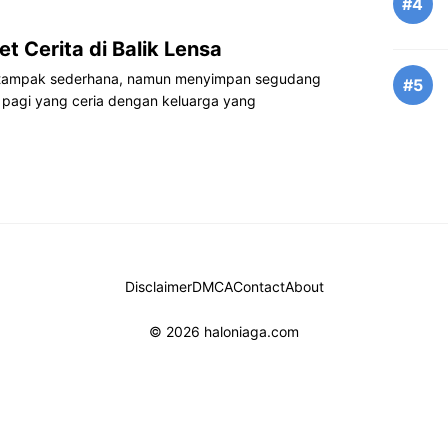
#4
t Cerita di Balik Lensa
as tampak sederhana, namun menyimpan segudang
#5
t pagi yang ceria dengan keluarga yang
Disclaimer
DMCA
Contact
About
© 2026 haloniaga.com