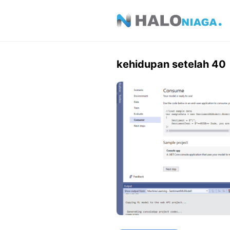
Skip
to
content
kehidupan setelah 40