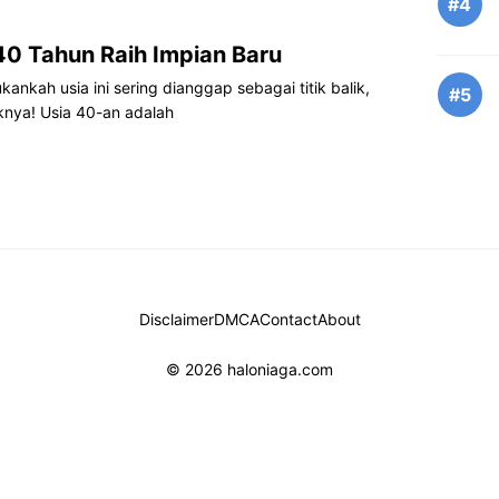
#4
40 Tahun Raih Impian Baru
ankah usia ini sering dianggap sebagai titik balik,
#5
knya! Usia 40-an adalah
Disclaimer
DMCA
Contact
About
© 2026 haloniaga.com