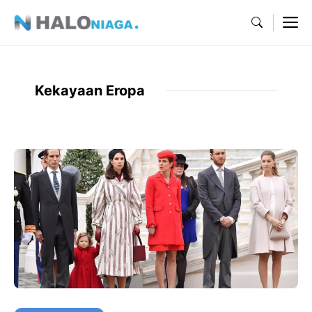
Skip
M
to
content
Kekayaan Eropa