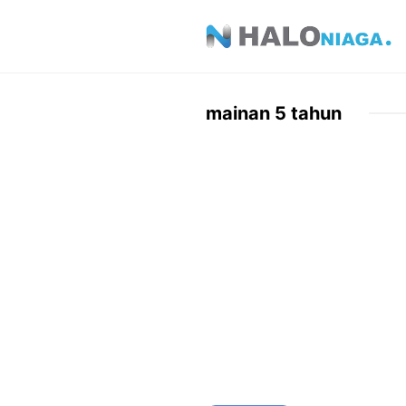
Skip
to
content
mainan 5 tahun