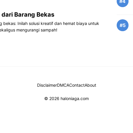
#4
dari Barang Bekas
bekas: Inilah solusi kreatif dan hemat biaya untuk
#5
sekaligus mengurangi sampah!
Disclaimer
DMCA
Contact
About
© 2026 haloniaga.com