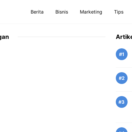
Berita
Bisnis
Marketing
Tips
gan
Artik
#1
#2
#3