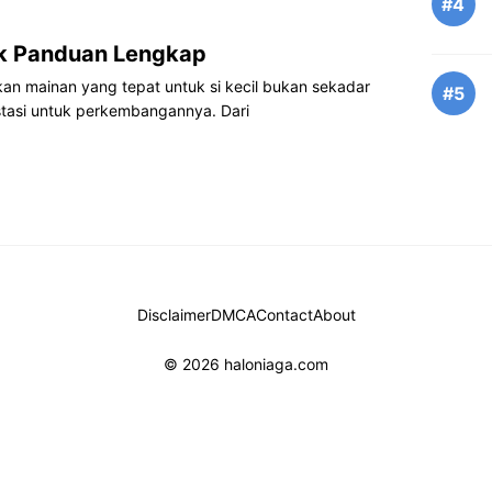
#4
ak Panduan Lengkap
n mainan yang tepat untuk si kecil bukan sekadar
#5
stasi untuk perkembangannya. Dari
Disclaimer
DMCA
Contact
About
© 2026 haloniaga.com