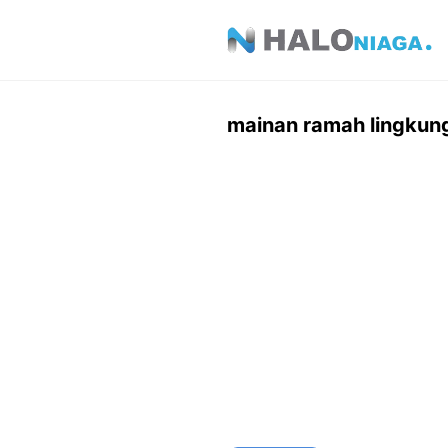
Skip
to
content
mainan ramah lingkun