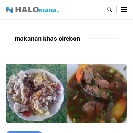
Skip
M
to
content
makanan khas cirebon