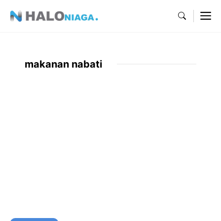
Skip
M
to
content
makanan nabati