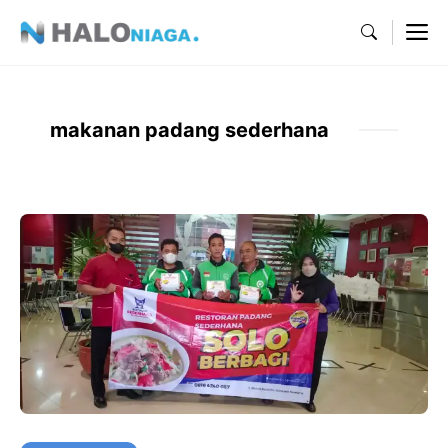
Skip
M
to
content
makanan padang sederhana