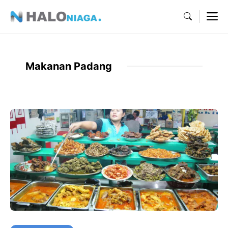
Skip
M
to
content
Makanan Padang