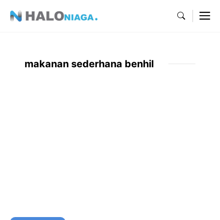
Skip
M
to
content
makanan sederhana benhil