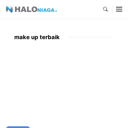
Skip
M
to
content
make up terbaik