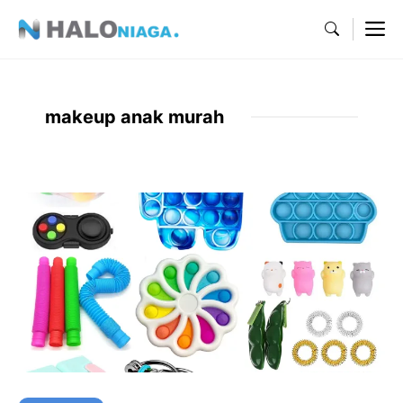
Skip
M
to
content
makeup anak murah