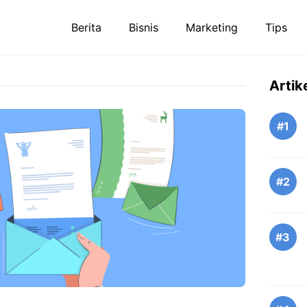
Berita
Bisnis
Marketing
Tips
Artik
#1
#2
#3