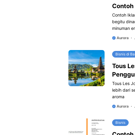
Contoh 
Contoh Ikl
begitu din
minuman en
Aurora
Bisnis di Bal
Tous Les
Penggu
Tous Les Jo
lebih dari 
aroma
Aurora
Bisnis
Contoh