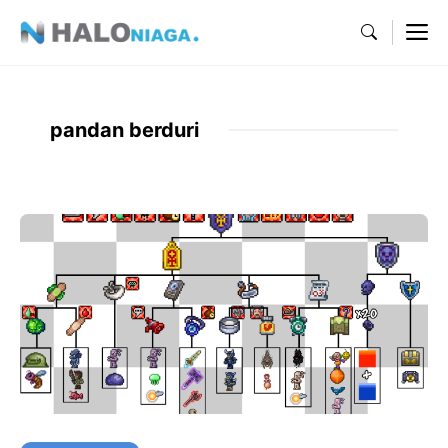
Skip
M
to
content
pandan berduri