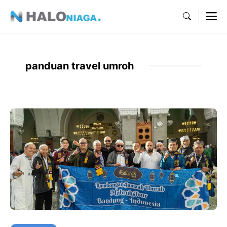
Skip
M
to
content
panduan travel umroh