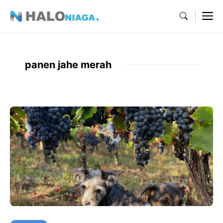
Skip
M
to
content
panen jahe merah